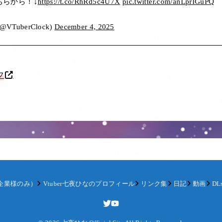
ちらから！↓
https://t.co/RhRd5c4U7X
pic.twitter.com/anLprIGuPQ
@VTuberClock)
December 4, 2025
フ
企業様のみ）
Vtuber七夜ひなのプロフィール
リンク集
日記
動画
DLs