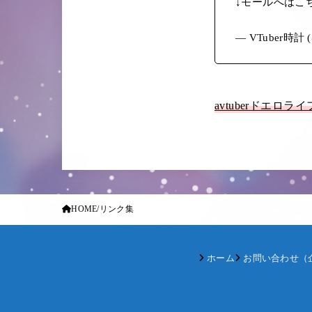
↓モールへはこ
— VTuber時計 (
avtuberドエロライ
HOME
リンク集
ホーム
お問い合わせ（